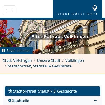
Altes Rathaus Völklingen
zurück
weit
Slider anhalten
Stadt Völklingen
Unsere Stadt
Völklingen
Stadtportrait, Statistik & Geschichte
Stadtportrait, Statistik & Geschichte
Stadtteile