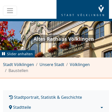
Weltkulturerbe Völklinger
Hütte
zurück
weit
Slider anhalten
Stadt Völklingen
Unsere Stadt
Völklingen
Baustellen
Stadtportrait, Statistik & Geschichte
Stadtteile