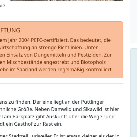
Sie
AFTUNG
dem Jahr 2004 PEFC-zertifiziert. Das bedeutet, die
wirtschaftung an strenge Richtlinien. Unter
den Einsatz von Düngemitteln und Pestiziden. Zur
den Mischbestände angestrebt und Biotopholz
riebe im Saarland werden regelmäßig kontrolliert.
ns zu finden. Der eine liegt an der Püttlinger
hnliche Größe. Neben Damwild und Sikawild ist hier
el am Parkplatz gibt Auskunft über die Wege rund
 ein Gasthof zur Rast ein.
r Stadtteil Ludweiler. Er ist etwas kleiner als der in