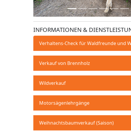
INFORMATIONEN & DIENSTLEISTU
Verhaltens-Check für Waldfreunde und 
Verkauf von Brennholz
Wildverkauf
Motorsägenlehrgänge
Weihnachtsbaumverkauf (Saison)