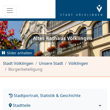
Altes Rathaus Völklingen
zurück
weit
Slider anhalten
Stadt Völklingen
Unsere Stadt
Völklingen
Bürgerbeteiligung
Stadtportrait, Statistik & Geschichte
Stadtteile