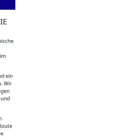
IE
pische
eim
d ein
n. Wir
ngen
 und
n
 Route
be