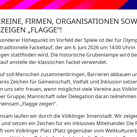
VEREINE, FIRMEN, ORGANISATIONEN SOW
EIGEN „FLAGGE“!
sonderer Höhepunkt im Vorfeld der Spiele ist der für Olym
 traditionelle Fackellauf, der am 6. Juni 2026 um 14:00 Uhr
in
ngen stattfinden wird. Die historische Grubenlampe wird b
lauf anstelle der klassischen Fackel verwendet.
auf soll Menschen zusammenbringen, Barrieren abbauen un
ares Zeichen für Gemeinschaft, Vielfalt und Inklusion setze
 uns sehr freuen, wenn möglichst viele Vereine aus Völkli
ner Gruppe, Mannschaft oder Delegation daran teilnehmen
einsam „Flagge zeigen“.
sam laufen wir durch die Völklinger Innenstadt. Wir zeige
 und setzen ein Zeichen für ein inklusives Miteinander. Die
ft vom Völklinger Platz (Platz gegenüber vom Weltkulturer