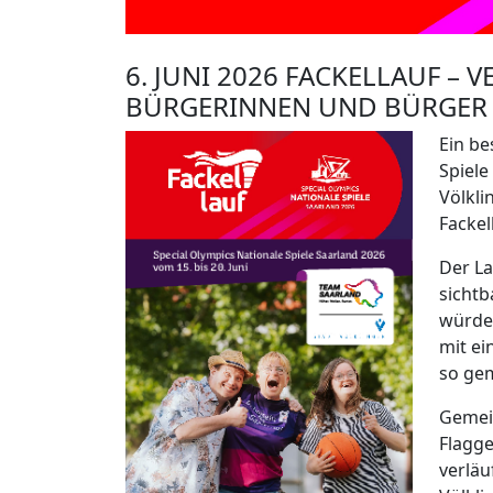
6. JUNI 2026 FACKELLAUF – 
BÜRGERINNEN UND BÜRGER Z
Ein be
Spiele
Völkli
Fackel
Der L
sichtb
würden
mit ei
so gem
Gemein
Flagge
verläu