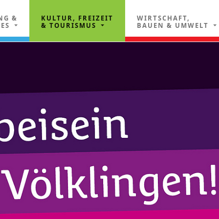
NG &
KULTUR, FREIZEIT
WIRTSCHAFT,
LES
& TOURISMUS
BAUEN & UMWELT