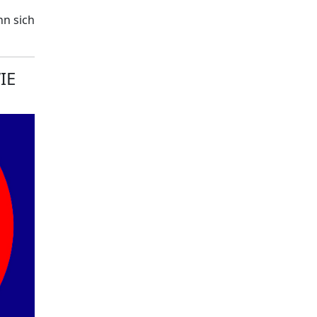
nn sich
IE