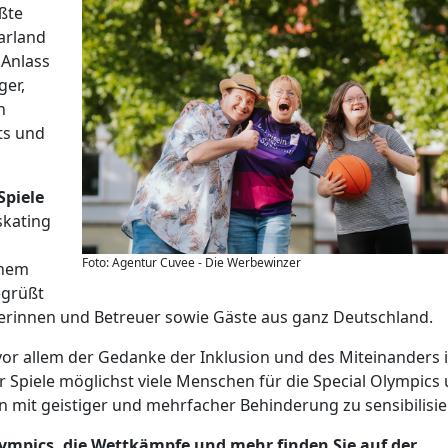
ößte
aarland
 Anlass
ger,
h
ts und
Spiele
skating
Foto: Agentur Cuvee - Die Werbewinzer
inem
egrüßt
uerinnen und Betreuer sowie Gäste aus ganz Deutschland.
or allem der Gedanke der Inklusion und des Miteinanders 
der Spiele möglichst viele Menschen für die Special Olympics
n mit geistiger und mehrfacher Behinderung zu sensibilisie
ympics, die Wettkämpfe und mehr finden Sie auf der