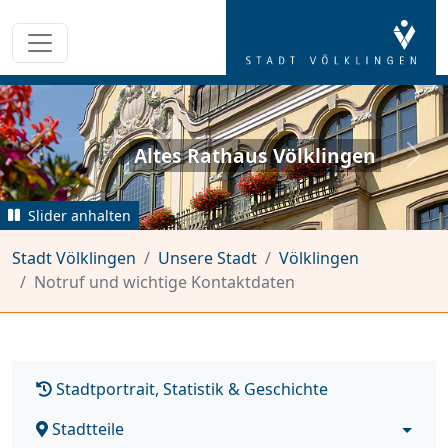
Altes Rathaus Völklingen
zurück
weit
Slider anhalten
Stadt Völklingen
Unsere Stadt
Völklingen
Notruf und wichtige Kontaktdaten
Stadtportrait, Statistik & Geschichte
Stadtteile