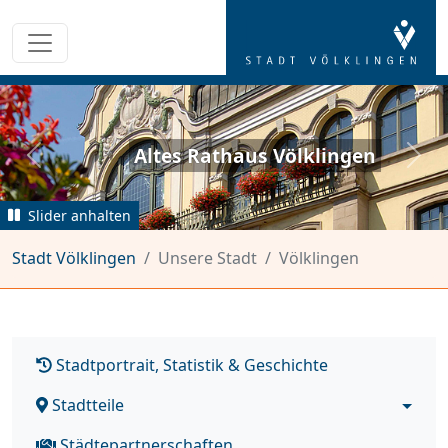
Weltkul
Rathaus Völklingen
zurück
weit
Slider anhalten
Stadt Völklingen
Unsere Stadt
Völklingen
Stadtportrait, Statistik & Geschichte
Stadtteile
Städtepartnerschaften