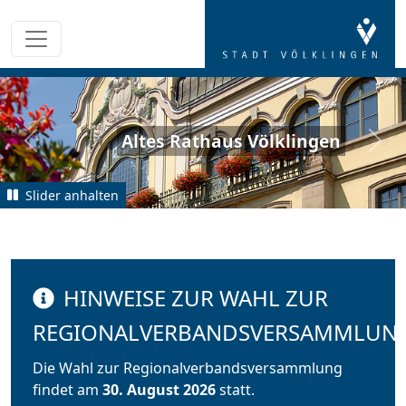
Weltkulturerbe Völklinger
Hütte
zurück
weit
Slider anhalten
HINWEISE ZUR WAHL ZUR
REGIONALVERBANDSVERSAMMLUN
Die Wahl zur Regionalverbandsversammlung
findet am
30. August 2026
statt.