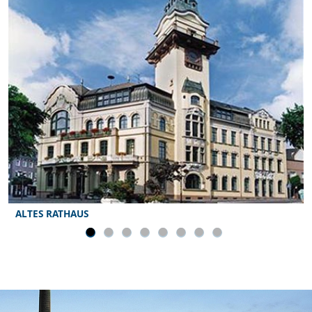
Volksbank…
SCHLAGERNACHT VÖLKLINGEN
22.08.
19:00
Schlagerfeeling pur bei der „Schlager Nacht…
SANKT ELIGIUS-KIRCHE