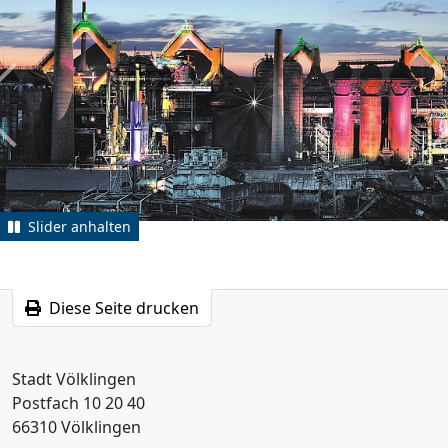
zurück
weit
Slider anhalten
Diese Seite drucken
Stadt Völklingen
Postfach 10 20 40
66310 Völklingen