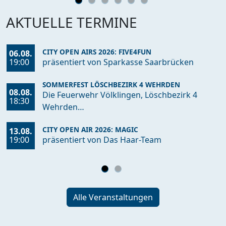
SCHLAGERNACHT VÖLKLINGEN
22.08.
AKTUELLE TERMINE
19:00
Schlagerfeeling pur bei der „Schlager Nacht…
CITY OPEN AIRS 2026: FIVE4FUN
06.08.
19:00
präsentiert von Sparkasse Saarbrücken
SOMMERFEST LÖSCHBEZIRK 4 WEHRDEN
08.08.
Die Feuerwehr Völklingen, Löschbezirk 4
18:30
Wehrden…
CITY OPEN AIR 2026: MAGIC
13.08.
19:00
präsentiert von Das Haar-Team
SOMMERFEST DER FREIWILLIGEN FEUERWEHR
VÖLKLINGEN LÖSCHBEZIRK LUISENTHAL
15.08.
Sommerfest der Feuerwehr Völklingen
16:00
Löschbezirk…
Alle Veranstaltungen
CITY OPEN AIRS 2026: FOOLING AROUND
20.08.
präsentiert von meine VVB - Vereinigte
19:00
Volksbank…