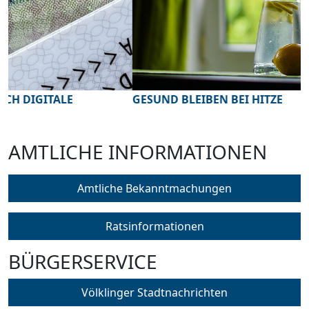
GESUND BLEIBEN BEI HITZE
A
S
AMTLICHE INFORMATIONEN
Amtliche Bekanntmachungen
Ratsinformationen
BÜRGERSERVICE
Völklinger Stadtnachrichten