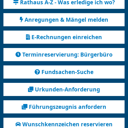
Rathaus A-Z - Was erledige ich wo?
Anregungen & Mängel melden
E-Rechnungen einreichen
Terminreservierung: Bürgerbüro
Fundsachen-Suche
Urkunden-Anforderung
Führungszeugnis anfordern
Wunschkennzeichen reservieren