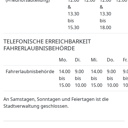
(Friedhofsabteilung)
12.00
12.00
12.00
12.00
&
&
13.30
13.30
bis
bis
15.30
18.00
TELEFONISCHE ERREICHBARKEIT
FAHRERLAUBNISBEHÖRDE
Mo.
Di.
Mi.
Do.
Fr.
Fahrerlaubnisbehörde
14.00
9.00
14.00
9.00
9.
bis
bis
bis
bis
bi
15.00
10.00
15.00
10.00
10
An Samstagen, Sonntagen und Feiertagen ist die
Stadtverwaltung geschlossen.