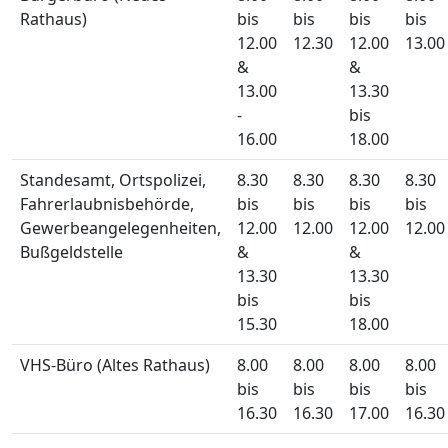
Rathaus)
bis
bis
bis
bis
12.00
12.30
12.00
13.00
&
&
13.00
13.30
-
bis
16.00
18.00
Standesamt, Ortspolizei,
8.30
8.30
8.30
8.30
Fahrerlaubnisbehörde,
bis
bis
bis
bis
Gewerbeangelegenheiten,
12.00
12.00
12.00
12.00
Bußgeldstelle
&
&
13.30
13.30
bis
bis
15.30
18.00
VHS-Büro (Altes Rathaus)
8.00
8.00
8.00
8.00
bis
bis
bis
bis
16.30
16.30
17.00
16.30