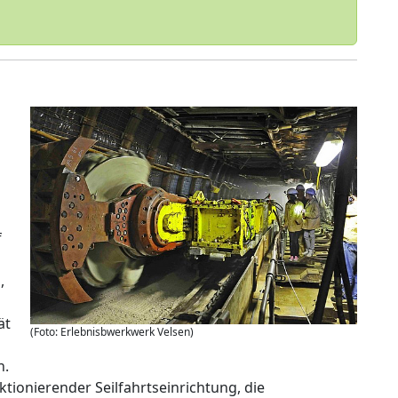
f
,
ät
(Foto: Erlebnisbwerkwerk Velsen)
n.
ktionierender Seilfahrtseinrichtung, die