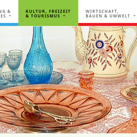
NG &
KULTUR, FREIZEIT
WIRTSCHAFT,
LES
& TOURISMUS
BAUEN & UMWELT