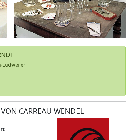
RNDT
n-Ludweiler
 VON CARREAU WENDEL
rt