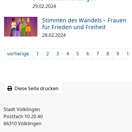
29.02.2024
Stimmen des Wandels – Frauen
für Frieden und Freiheit
28.02.2024
vorherige
1
2
3
4
5
6
7
8
9
10
Diese Seite drucken
Stadt Völklingen
Postfach 10 20 40
66310 Völklingen