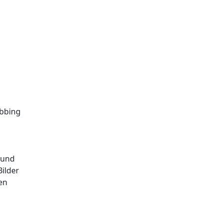
bbing
 und
ilder
en