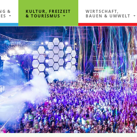
NG &
KULTUR, FREIZEIT
WIRTSCHAFT,
LES
& TOURISMUS
BAUEN & UMWELT