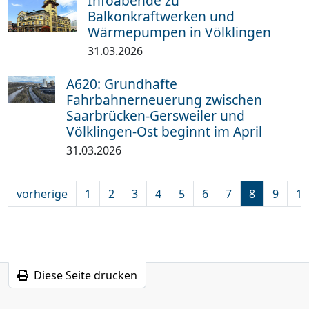
Infoabende zu
Balkonkraftwerken und
Wärmepumpen in Völklingen
31.03.2026
A620: Grundhafte
Fahrbahnerneuerung zwischen
Saarbrücken-Gersweiler und
Völklingen-Ost beginnt im April
31.03.2026
vorherige
1
2
3
4
5
6
7
8
9
10
Diese Seite drucken