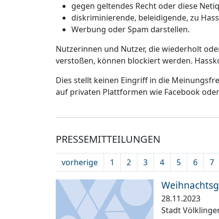
gegen geltendes Recht oder diese Netiq
diskriminierende, beleidigende, zu Has
Werbung oder Spam darstellen.
Nutzerinnen und Nutzer, die wiederholt od
verstoßen, können blockiert werden. Hassk
Dies stellt keinen Eingriff in die Meinungsf
auf privaten Plattformen wie Facebook ode
PRESSEMITTEILUNGEN
vorherige
1
2
3
4
5
6
7
Weihnachtsg
28.11.2023
Stadt Völkling