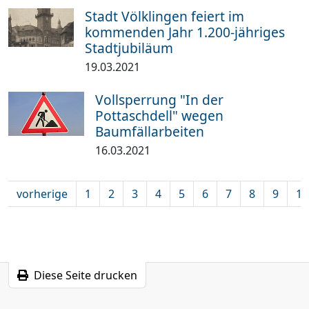
Stadt Völklingen feiert im
kommenden Jahr 1.200-jähriges
Stadtjubiläum
19.03.2021
Vollsperrung "In der
Pottaschdell" wegen
Baumfällarbeiten
16.03.2021
vorherige
1
2
3
4
5
6
7
8
9
10
Diese Seite drucken