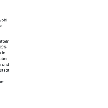
wohl
re
tteln.
 15%
 in
 über
 rund
nstadt
 am