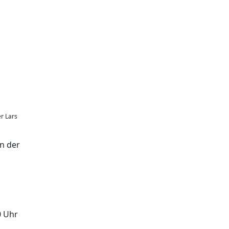
er Lars
in der
0 Uhr