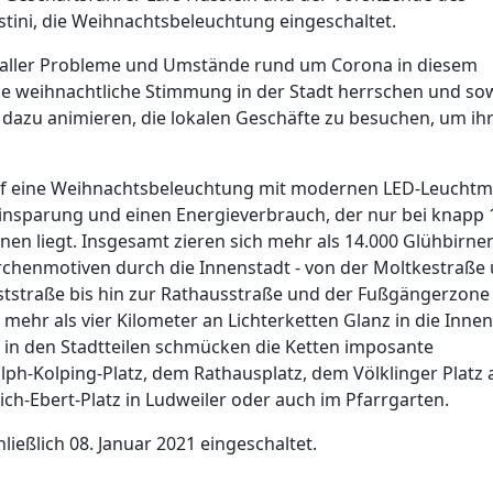
ostini, die Weihnachtsbeleuchtung eingeschaltet.
z aller Probleme und Umstände rund um Corona in diesem
eine weihnachtliche Stimmung in der Stadt herrschen und so
 dazu animieren, die lokalen Geschäfte zu besuchen, um ih
n auf eine Weihnachtsbeleuchtung mit modernen LED-Leuchtmi
einsparung und einen Energieverbrauch, der nur bei knapp
en liegt. Insgesamt zieren sich mehr als 14.000 Glühbirnen
rchenmotiven durch die Innenstadt - von der Moltkestraße
oststraße bis hin zur Rathausstraße und der Fußgängerzone
 mehr als vier Kilometer an Lichterketten Glanz in die Inne
en in den Stadtteilen schmücken die Ketten imposante
ph-Kolping-Platz, dem Rathausplatz, dem Völklinger Platz
ich-Ebert-Platz in Ludweiler oder auch im Pfarrgarten.
ießlich 08. Januar 2021 eingeschaltet.