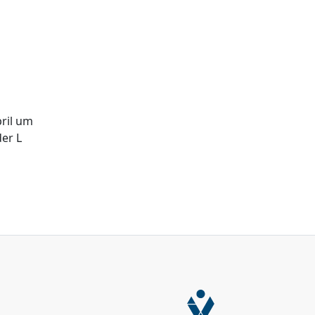
ril um
der L