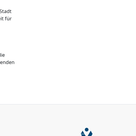
 Stadt
it für
die
ibenden