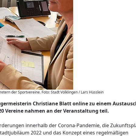
etern der Sportvereine. Foto: Stadt Völklingen / Lars Hüsslein
rgermeisterin Christiane Blatt online zu einem Austausc
0 Vereine nahmen an der Veranstaltung teil.
derungen innerhalb der Corona-Pandemie, die Zukunftsp
 Stadtjubiläum 2022 und das Konzept eines regelmäßigen