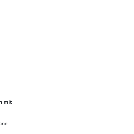
h mit
läne