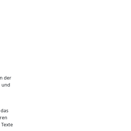
n der
s und
 das
hren
 Texte