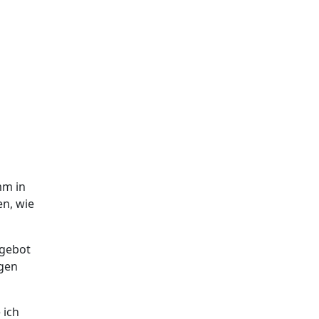
mm in
en, wie
ngebot
ngen
 ich