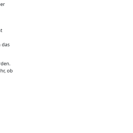
der
mt
h das
rden.
hr, ob