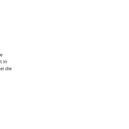
he
t in
ei die