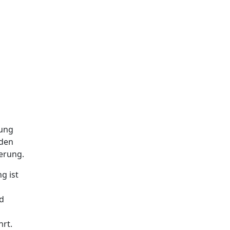
rung
rden
erung.
g ist
ld
hrt.