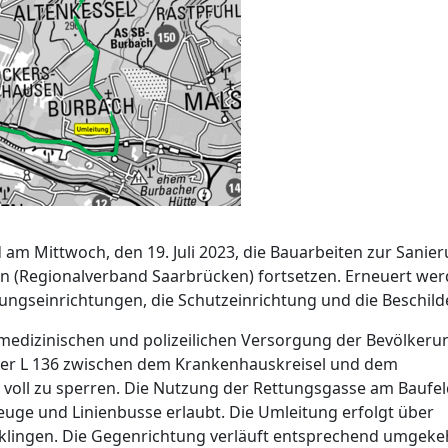
 am Mittwoch, den 19. Juli 2023, die Bauarbeiten zur Sanie
en (Regionalverband Saarbrücken) fortsetzen. Erneuert we
ungseinrichtungen, die Schutzeinrichtung und die Beschild
llmedizinischen und polizeilichen Versorgung der Bevölkerun
f der L 136 zwischen dem Krankenhauskreisel und dem
r voll zu sperren. Die Nutzung der Rettungsgasse am Baufe
zeuge und Linienbusse erlaubt. Die Umleitung erfolgt über
ölklingen. Die Gegenrichtung verläuft entsprechend umgeke