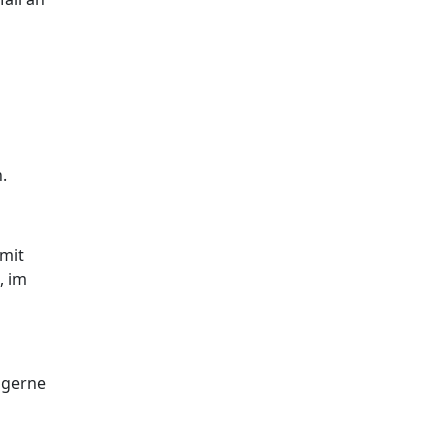
.
 mit
, im
 gerne