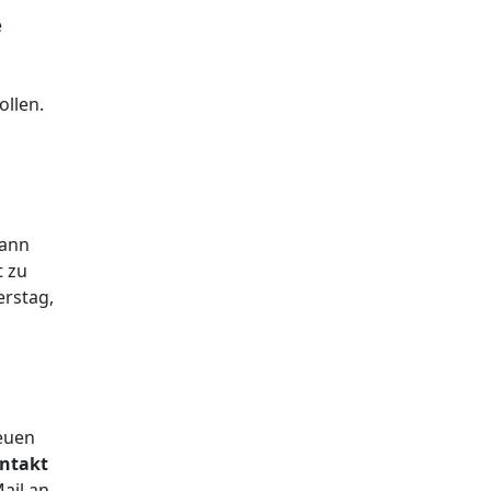
e
ollen.
dann
t zu
erstag,
Neuen
ontakt
ail an