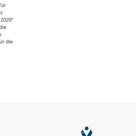
für
es
 2020“
die
s
ür die