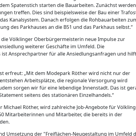
 dem Spatenstich starten die Bauarbeiten. Zunächst werden
gen treffen. Dies sind beispielsweise der Bau einer Trafos
das Kanalsystem. Danach erfolgen die Rohbauarbeiten zu
ng des Parkhauses an die B51 und das Parkhaus selbst.“
die Völklinger Oberbürgermeisterin neue Impulse zur
Ansiedlung weiterer Geschäfte im Umfeld. Die
ist Ansprechpartner für alle Ansiedlungsanfragen und hilft
ist erfreut: „Mit dem Modepark Röther wird nicht nur der
 entstehen Arbeitsplätze, die regionale Versorgung wird
zudem sorgen wir für eine lebendige Innenstadt. Das ist ger
Statement seitens des stationären Einzelhandels.“
ichael Röther, wird zahlreiche Job-Angebote für Völklin
50 Mitarbeiterinnen und Mitarbeiter, die bereits in der
den.
 und Umsetzung der "Freiflächen-Neugestaltung im Umfeld 