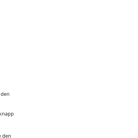
 den
 knapp
e den