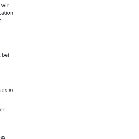
 wir
tation
m
 bei
ade in
gen
des