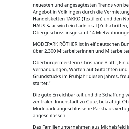
neuesten und angesagtesten Trends von b
Angebot in Völklingen durch die Vermietung
Handelsketten TAKKO (Textilien) und den
HAUS Saar wird ein Ladelokal (Zeitschriften,
Obergeschoss insgesamt 14 Mietwohnunge
MODEPARK RÖTHER ist in elf deutschen Bund
über 2.300 Mitarbeiterinnen und Mitarbeite
Oberbürgermeisterin Christiane Blatt: „Ein 
Verhandlungen, Warten auf Gutachten und 
Grundstücks im Frühjahr diesen Jahres, fre
startet.“
Die gute Erreichbarkeit und die Schaffung w
zentralen Innenstadt zu Gute, bekräftigt Ob
Modepark angeschlossene Parkhaus verfügt ü
angeschlossen.
Das Familienunternehmen aus Michelsfeld inv