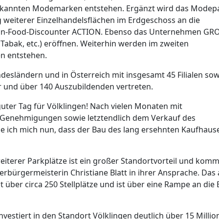
ekannten Modemarken entstehen. Ergänzt wird das Modep
 weiterer Einzelhandelsflächen im Erdgeschoss an die
 Non-Food-Discounter ACTION. Ebenso das Unternehmen GR
 Tabak, etc.) eröffnen. Weiterhin werden im zweiten
n entstehen.
esländern und in Österreich mit insgesamt 45 Filialen sow
r und über 140 Auszubildenden vertreten.
guter Tag für Völklingen! Nach vielen Monaten mit
Genehmigungen sowie letztendlich dem Verkauf des
ue ich mich nun, dass der Bau des lang ersehnten Kaufhaus
eiterer Parkplätze ist ein großer Standortvorteil und komm
erbürgermeisterin Christiane Blatt in ihrer Ansprache. Das
ber circa 250 Stellplätze und ist über eine Rampe an die 
estiert in den Standort Völklingen deutlich über 15 Millio