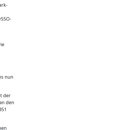
ark-
OSSO-
ie
es nun
t der
 an den
B51
nen