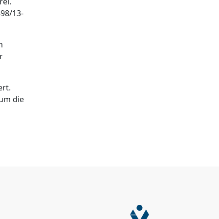
ei.
898/13-
m
r
rt.
 um die