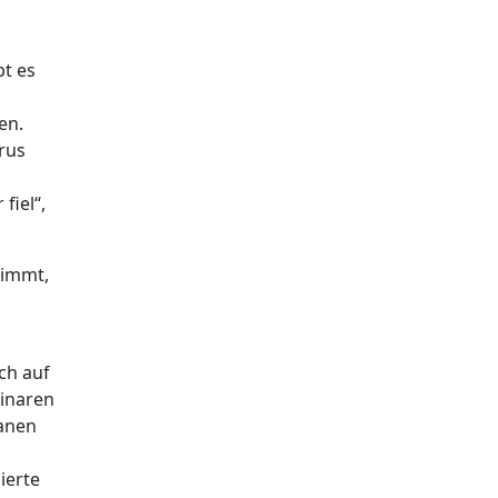
bt es
en.
rus
fiel“,
timmt,
ch auf
binaren
lanen
ierte