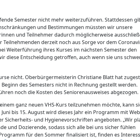
ufende Semester nicht mehr weiterzuführen. Stattdessen gi
inschränkungen und Bestimmungen müssten wir unsere
rinnen und Teilnehmer dadurch möglicherweise ausschließ
rer Teilnehmenden derzeit noch aus Sorge vor dem Coronavi
ei Weiterführung ihres Kurses im nächsten Semester den
r diese Entscheidung getroffen, auch wenn sie uns schwer 
rse nicht. Oberbürgermeisterin Christiane Blatt hat zuges
 Beginn des Semesters nicht in Rechnung gestellt werden.
hren noch die Kosten des Seniorenausweises abgezogen.
einem ganz neuen VHS-Kurs teilzunehmen möchte, kann si
uni bis 15. August wird dieses Jahr ein Programm mit We
r Sicherheits- und Hygienevorschriften angeboten. „Wir p
de und Dozierende, sodass sich alle bei uns sicher fühlen
Programm für den Sommer finalisiert ist, finden es Interess