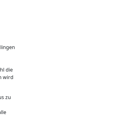
klingen
hl die
n wird
us zu
lle