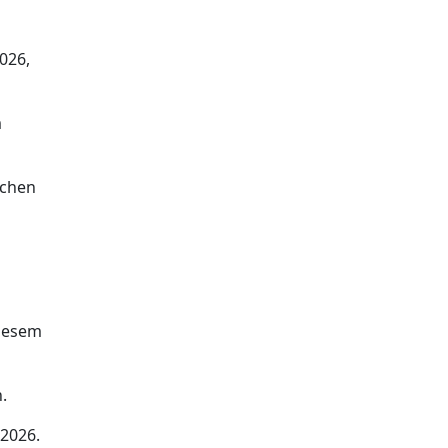
026,
m
achen
diesem
.
.2026.