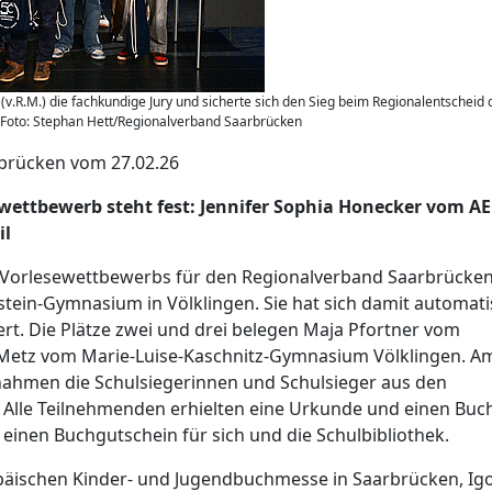
 (v.R.M.) die fachkundige Jury und sicherte sich den Sieg beim Regionalentscheid 
 Foto: Stephan Hett/Regionalverband Saarbrücken
rbrücken vom 27.02.26
ettbewerb steht fest: Jennifer Sophia Honecker vom A
il
s Vorlesewettbewerbs für den Regionalverband Saarbrücke
stein-Gymnasium in Völklingen. Sie hat sich damit automat
rt. Die Plätze zwei und drei belegen Maja Pfortner vom
Metz vom Marie-Luise-Kaschnitz-Gymnasium Völklingen. A
nahmen die Schulsiegerinnen und Schulsieger aus den
Alle Teilnehmenden erhielten eine Urkunde und einen Buch
 einen Buchgutschein für sich und die Schulbibliothek.
ropäischen Kinder- und Jugendbuchmesse in Saarbrücken, Ig