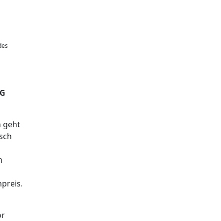
des
EG
n geht
isch
m
preis.
or