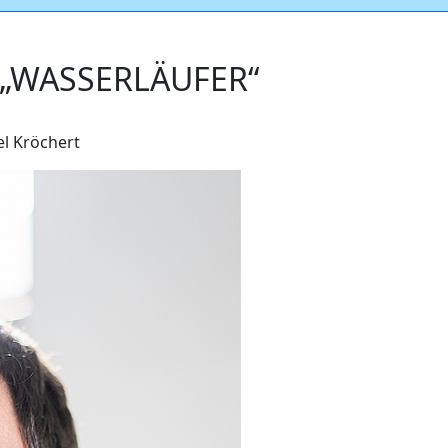
„WASSERLÄUFER“ ­­
l Kröchert