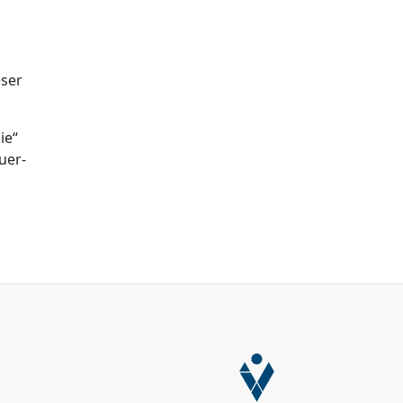
eser
ie“
uer-