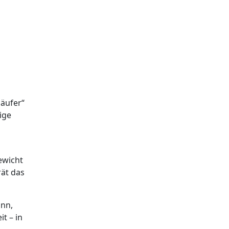
läufer“
ige
ewicht
ät das
ann,
t – in