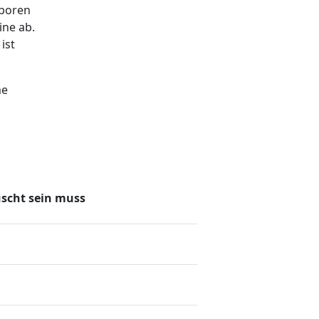
eboren
ine ab.
ist
me
uscht sein muss