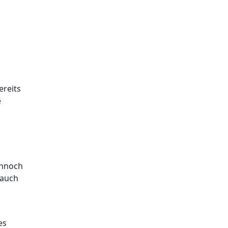
n
ereits
e
ennoch
 auch
es