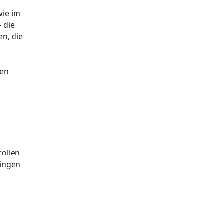
wie im
 die
en, die
den
rollen
lingen