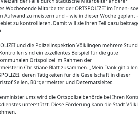
 Vielzahl der Fälle durch städtische Mitarbeiter anderer
des Wochenende Mitarbeiter der ORTSPOLIZEI im Innen- so
n Aufwand zu meistern und – wie in dieser Woche geplant –
et zu kontrollieren. Damit will sie ihren Teil dazu beitrag
.
LIZEI und die Polizeiinspektion Völklingen mehrere Stun
rollen sind ein exzellentes Beispiel für die gute
kommunalen Ortspolizei im Rahmen der
meisterin Christiane Blatt zusammen. „Mein Dank gilt allen
OLIZEI, deren Tätigkeiten für die Gesellschaft in dieser
ristof Sellen, Bürgermeister und Dezernatsleiter.
enministeriums wird die Ortspolizeibehörde bei Ihren Kont
sdienstes unterstützt. Diese Förderung kann die Stadt Völk
nehmen.