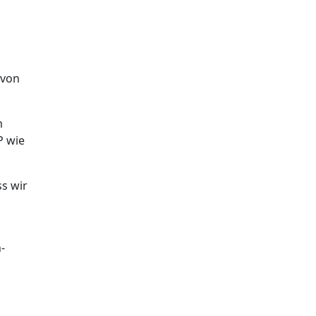
 von
m
P wie
s wir
-