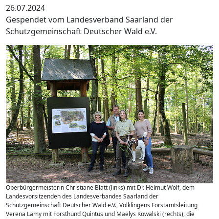
26.07.2024
Gespendet vom Landesverband Saarland der
Schutzgemeinschaft Deutscher Wald e.V.
Oberbürgermeisterin Christiane Blatt (links) mit Dr. Helmut Wolf, dem
Landesvorsitzenden des Landesverbandes Saarland der
Schutzgemeinschaft Deutscher Wald e.V., Völklingens Forstamtsleitung
Verena Lamy mit Forsthund Quintus und Maëlys Kowalski (rechts), die