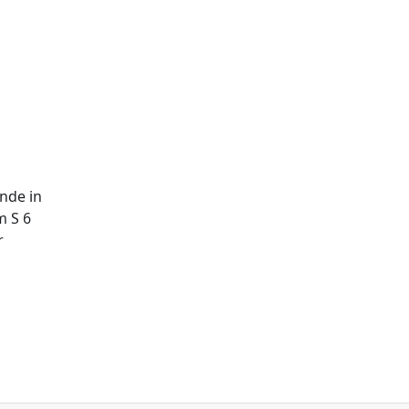
nde in
m S 6
r