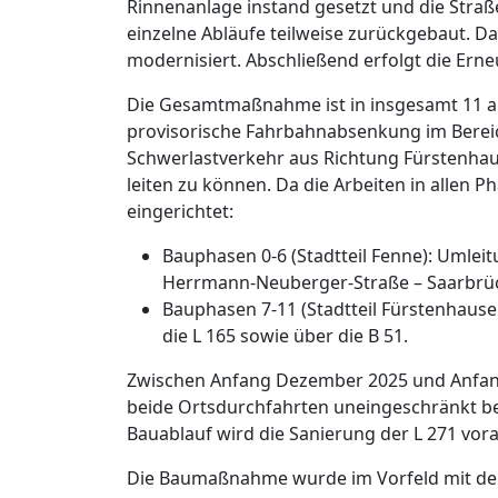
Rinnenanlage instand gesetzt und die Stra
einzelne Abläufe teilweise zurückgebaut. 
modernisiert. Abschließend erfolgt die Er
Die Gesamtmaßnahme ist in insgesamt 11 au
provisorische Fahrbahnabsenkung im Berei
Schwerlastverkehr aus Richtung Fürstenha
leiten zu können. Da die Arbeiten in allen
eingerichtet:
Bauphasen 0-6 (Stadtteil Fenne): Umleit
Herrmann-Neuberger-Straße – Saarbrüc
Bauphasen 7-11 (Stadtteil Fürstenhausen
die L 165 sowie über die B 51.
Zwischen Anfang Dezember 2025 und Anfang M
beide Ortsdurchfahrten uneingeschränkt be
Bauablauf wird die Sanierung der L 271 vorau
Die Baumaßnahme wurde im Vorfeld mit de