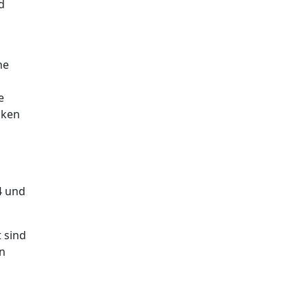
d
ne
e
cken
4 und
 sind
n