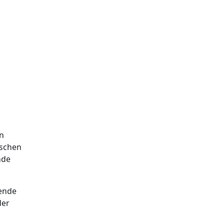
en
ischen
nde
ende
der