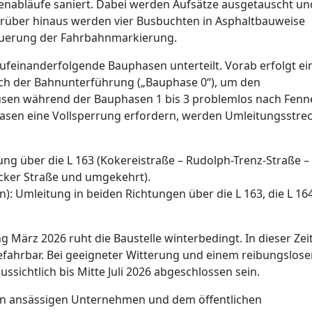
ßenabläufe saniert. Dabei werden Aufsätze ausgetauscht un
Darüber hinaus werden vier Busbuchten in Asphaltbauweise
neuerung der Fahrbahnmarkierung.
feinanderfolgende Bauphasen unterteilt. Vorab erfolgt ei
ch der Bahnunterführung („Bauphase 0“), um den
usen während der Bauphasen 1 bis 3 problemlos nach Fenn
 Phasen eine Vollsperrung erfordern, werden Umleitungsstre
ung über die L 163 (Kokereistraße – Rudolph-Trenz-Straße –
ker Straße und umgekehrt).
): Umleitung in beiden Richtungen über die L 163, die L 16
ärz 2026 ruht die Baustelle winterbedingt. In dieser Zeit
fahrbar. Bei geeigneter Witterung und einem reibungslose
ssichtlich bis Mitte Juli 2026 abgeschlossen sein.
n ansässigen Unternehmen und dem öffentlichen