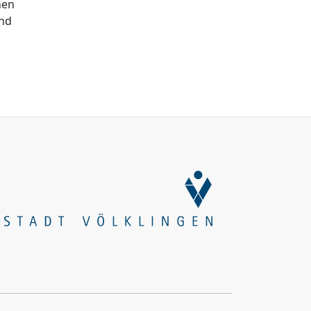
nen
und