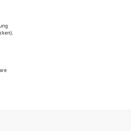
rung
cken).
are