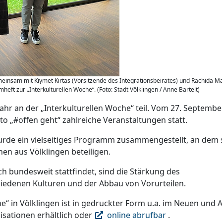
gemeinsam mit Kiymet Kirtas (Vorsitzende des Integrationsbeirates) und Rachida M
eft zur „Interkulturellen Woche“. (Foto: Stadt Völklingen / Anne Bartelt)
ahr an der „Interkulturellen Woche“ teil. Vom 27. September
o „#offen geht“ zahlreiche Veranstaltungen statt.
urde ein vielseitiges Programm zusammengestellt, an dem 
nen aus Völklingen beteiligen.
ich bundesweit stattfindet, sind die Stärkung des
denen Kulturen und der Abbau von Vorurteilen.
“ in Völklingen ist in gedruckter Form u.a. im Neuen und A
sationen erhältlich oder
online abrufbar
.