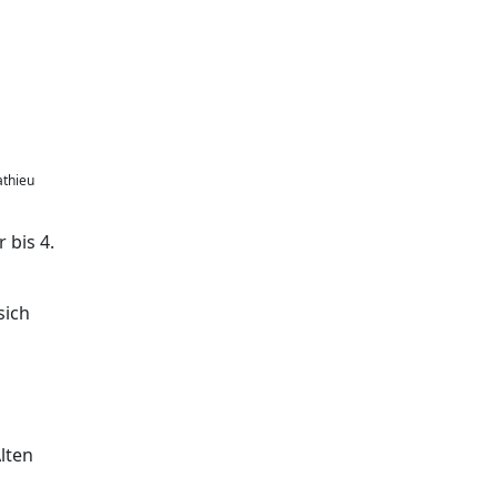
athieu
 bis 4.
sich
lten