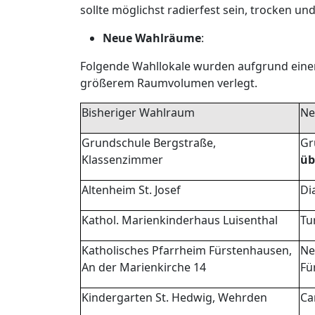
sollte möglichst radierfest sein, trocken und
Neue Wahlräume
:
Folgende Wahllokale wurden aufgrund einer 
größerem Raumvolumen verlegt.
Bisheriger Wahlraum
Ne
Grundschule Bergstraße,
Gr
Klassenzimmer
üb
Altenheim St. Josef
Di
Kathol. Marienkinderhaus Luisenthal
Tu
Katholisches Pfarrheim Fürstenhausen,
Ne
An der Marienkirche 14
Fü
Kindergarten St. Hedwig, Wehrden
Ca