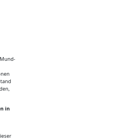
r Mund-
onen
stand
den,
en in
ieser