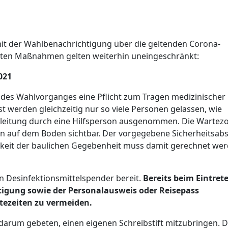
t der Wahlbenachrichtigung über die geltenden Corona-
eilten Maßnahmen gelten weiterhin uneingeschränkt:
021
r des Wahlvorganges eine Pflicht zum Tragen medizinische
werden gleichzeitig nur so viele Personen gelassen, wie
leitung durch eine Hilfsperson ausgenommen. Die Warte­z
 auf dem Boden sichtbar. Der vorgegebene Sicherheitsab
igkeit der baulichen Gegeben­heit muss damit gerechnet wer
 Desinfektions­mittel­spender bereit.
Bereits beim Eintret
igung sowie der Personalausweis oder Reise­pass
tezeiten zu vermeiden.
arum gebeten, einen eigenen Schreib­stift mit­zu­bringen. D