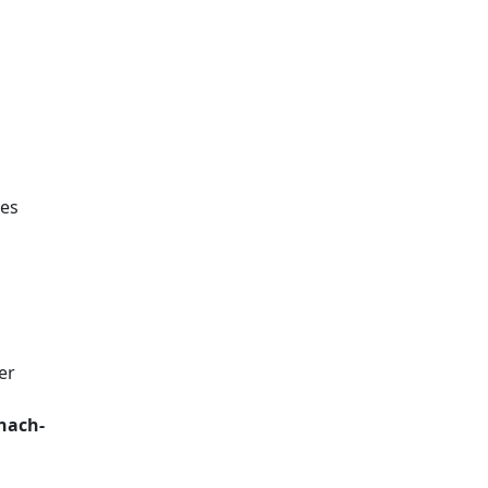
 es
er
 nach­