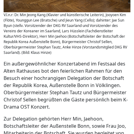
V.l.n.r: Dr. Min Jeong Kang (Klavier und künstlerische Leiterin), Jooyoen Kim
(Flöte), Younggun Lee (Bratsche) und Jieun Yang (Cello); dahinter: Jae Sun
Byun (stellv. Vorsitzender der DKG RV Saarland und Vorsitzender des
Vereins der Koreaner im Saarland, Lars Hüsslein (Fachdienstleiter
Kultur/VHS-Direktor), Herr Min Jaehoo (Botschaftsleiter der Botschaft der
Republik Korea Außenstelle Bonn), Bürgermeister Christof Sellen,
Oberbürgermeister Stephan Tautz, Anke Hinze (Vorstandsmitglied DKG RV
Saarland). (Bild: Klaus Hinze)
Ein außergewöhnlicher Konzertabend im Festsaal des
Alten Rathauses bot den feierlichen Rahmen für den
Besuch einer hochrangigen Delegation der Botschaft
der Republik Korea, Außenstelle Bonn in Völklingen.
Oberbürgermeister Stephan Tautz und Bürgermeister
Christof Sellen begrüßten die Gäste persönlich beim K-
Drama OST Konzert.
Zur Delegation gehörten Herr Min, Jaehoon,
Botschaftsleiter der Außenstelle Bonn, sowie Frau Joo,
Mitarbeiterin der Botschaft. Sie wurden begleitet von