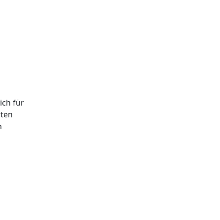
ich für
rten
n