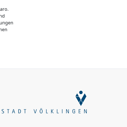
aro.
und
hungen
umen