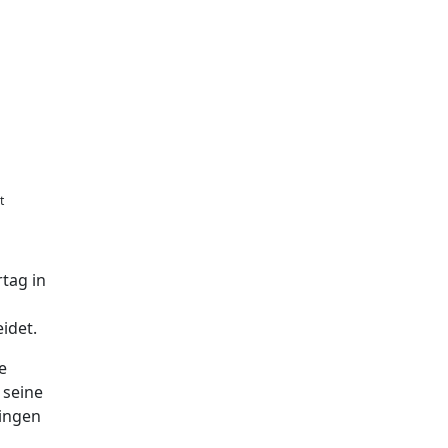
t
rtag in
idet.
e
 seine
lingen