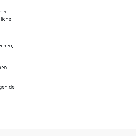
oher
liche
echen,
hen
ngen.de