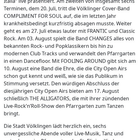
Italia“ live präsentiert. Am zweiten von insgesamt sechs
Terminen, dem 20. Juli, tritt die Völklinger Cover-Band
COMPLIMENT FOR SOUL auf, die im letzten Jahr
krankheitsbedingt kurzfristig absagen musste. Weiter
geht es am 27. Juli etwas lauter mit FRANTIC und Classic
Rock. Am 03. August spielt die Band CHANGES alles von
bekannten Rock- und Popklassikern bis hin zu
modernen Club Tracks und verwandelt den Pfarrgarten
in einen Dancefloor. Mit FOOLING AROUND gibt sich am
10. August eine Band die Ehre, die die City Open Airs
schon gut kennt und weiß, wie sie das Publikum in
Stimmung versetzt. Den würdigen Abschluss der
diesjährigen City Open Airs bieten am 17. August
schließlich THE ALLIGATORS, die mit ihrer zündenden
Live-Rock’n’Roll-Show den Pfarrgarten zum Tanzen
bringt.
Die Stadt Völklingen lädt herzlich ein, sechs
unvergessliche Abende voller Live-Musik, Tanz und