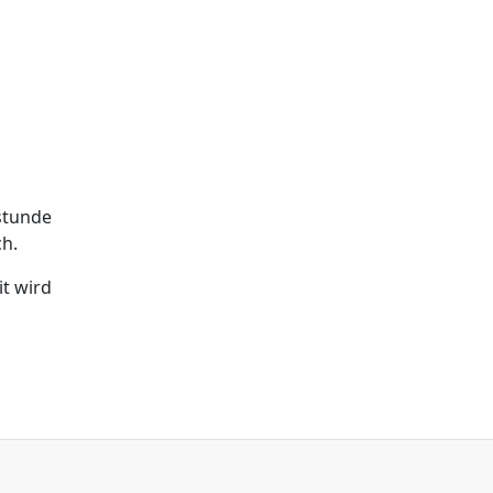
stunde
ch.
t wird