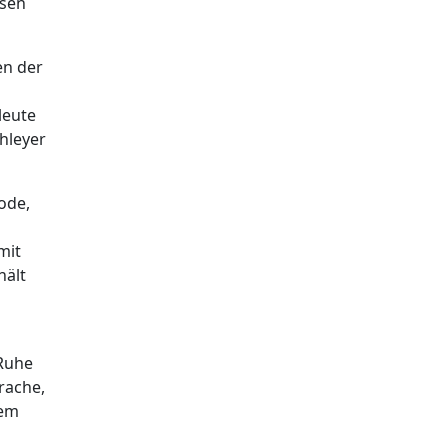
ssen
en der
leute
hleyer
ode,
mit
hält
“Ruhe
rache,
nem