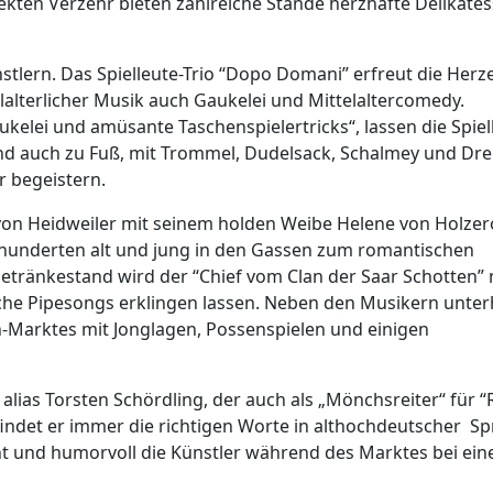
kten Verzehr bieten zahlreiche Stände herzhafte Delikate
stlern. Das Spielleute-Trio “Dopo Domani” erfreut die Herz
alterlicher Musik auch Gaukelei und Mittelaltercomedy.
kelei und amüsante Taschenspielertricks“, lassen die Spiel
Und auch zu Fuß, mit Trommel, Dudelsack, Schalmey und Dre
 begeistern.
h von Heidweiler mit seinem holden Weibe Helene von Holzer
hrhunderten alt und jung in den Gassen zum romantischen
tränkestand wird der “Chief vom Clan der Saar Schotten” 
che Pipesongs erklingen lassen. Neben den Musikern unter
-Marktes mit Jonglagen, Possenspielen und einigen
alias Torsten Schördling, der auch als „Mönchsreiter“ für 
ndet er immer die richtigen Worte in althochdeutscher Sp
t und humorvoll die Künstler während des Marktes bei ei