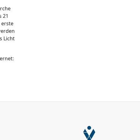
irche
s 21
 erste
werden
s Licht
ernet: