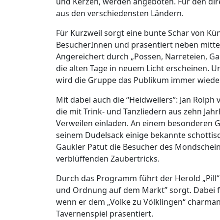
und Kerzen, werden angeboten. Für den dire
aus den verschiedensten Ländern.
Für Kurzweil sorgt eine bunte Schar von Kün
BesucherInnen und präsentiert neben mittel
Angereichert durch „Possen, Narreteien, Gau
die alten Tage in neuem Licht erscheinen. 
wird die Gruppe das Publikum immer wieder
Mit dabei auch die “Heidweilers”: Jan Rolp
die mit Trink- und Tanzliedern aus zehn Ja
Verweilen einladen. An einem besonderen Ge
seinem Dudelsack einige bekannte schottis
Gaukler Patut die Besucher des Mondschein
verblüffenden Zaubertricks.
Durch das Programm führt der Herold „Pill“ 
und Ordnung auf dem Markt” sorgt. Dabei fi
wenn er dem „Volke zu Völklingen“ charman
Tavernenspiel präsentiert.