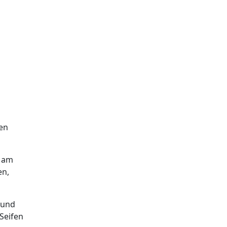
en
e am
en,
 und
Seifen