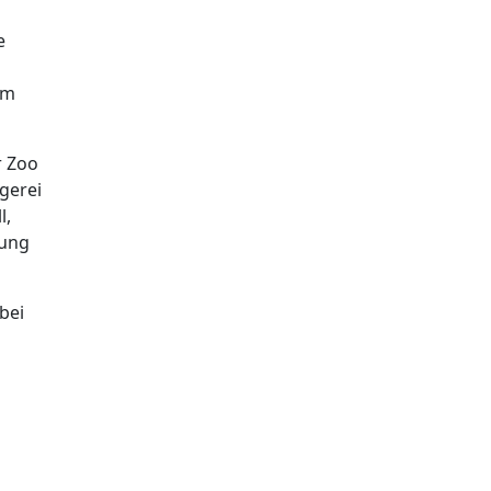
e
em
r Zoo
gerei
l,
gung
bei