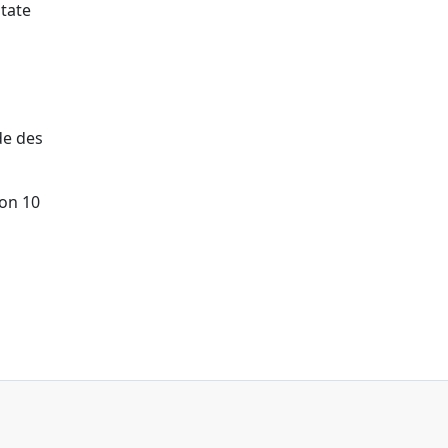
tate
de des
von 10