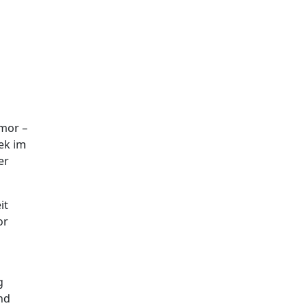
umor –
hek im
er
it
or
g
nd