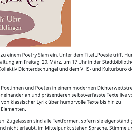
 zu einem Poetry Slam ein. Unter dem Titel „Poesie trifft H
taltung am Freitag, 20. März, um 17 Uhr in der Stadtbibliot
ollektiv Dichterdschungel und dem VHS- und Kulturbüro d
en Poetinnen und Poeten in einem modernen Dichterwettstre
neinander an und präsentieren selbstverfasste Texte live v
von klassischer Lyrik über humorvolle Texte bis hin zu
 Elementen.
en. Zugelassen sind alle Textformen, sofern sie eigenständi
nd nicht erlaubt, im Mittelpunkt stehen Sprache, Stimme u