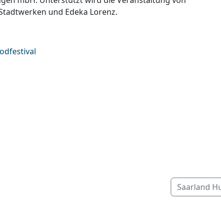
ngen mbH. Unterstützt wird die Veranstaltung von
 Stadtwerken und Edeka Lorenz.
odfestival
Saarland H