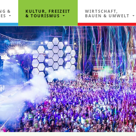
NG &
KULTUR, FREIZEIT
WIRTSCHAFT,
LES
& TOURISMUS
BAUEN & UMWELT